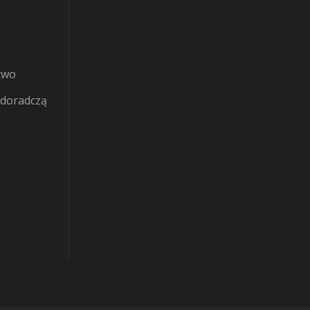
ztwo
 doradczą