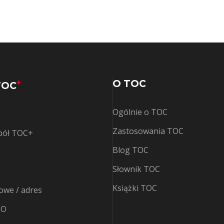
+
O TOC
TOC
Ogólnie o TOC
Zastosowania TOC
spół TOC+
Blog TOC
Słownik TOC
Książki TOC
owe / adres
DO