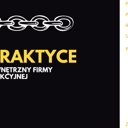
P
P
R
S
W