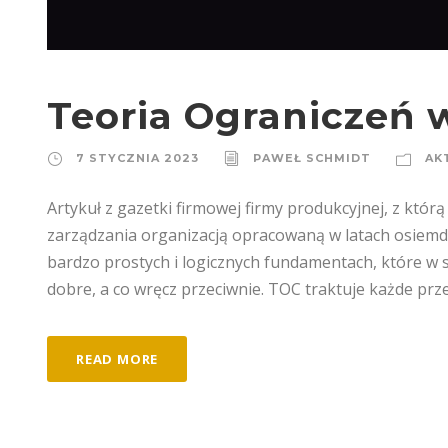
Teoria Ograniczeń 
7 STYCZNIA 2023
PAWEŁ SCHMIDT
AK
Artykuł z gazetki firmowej firmy produkcyjnej, z któ
zarządzania organizacją opracowaną w latach osiemdzi
bardzo prostych i logicznych fundamentach, które w s
dobre, a co wręcz przeciwnie. TOC traktuje każde przed
READ MORE