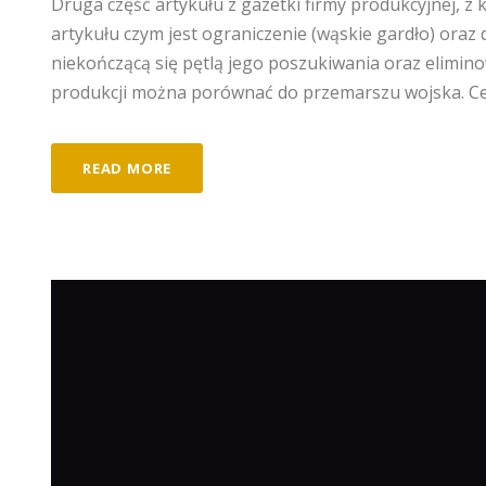
Druga część artykułu z gazetki firmy produkcyjnej, 
artykułu czym jest ograniczenie (wąskie gardło) oraz 
niekończącą się pętlą jego poszukiwania oraz elimino
produkcji można porównać do przemarszu wojska. Cele
READ MORE