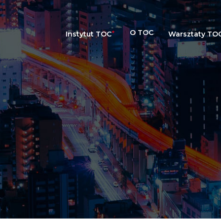
+
O TOC
Instytut TOC
Warsztaty TO