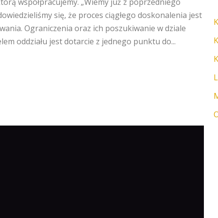
z którą współpracujemy. „Wiemy już z poprzedniego
dowiedzieliśmy się, że proces ciągłego doskonalenia jest
K
wania. Ograniczenia oraz ich poszukiwanie w dziale
K
m oddziału jest dotarcie z jednego punktu do...
K
L
M