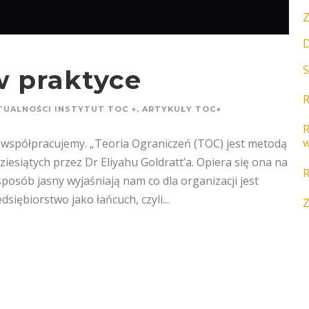
Z
D
S
w praktyce
TUALNOŚCI INSTYTUT TOC +
,
ARTYKUŁY TOC+
w
rą współpracujemy. „Teoria Ograniczeń (TOC) jest metodą
esiątych przez Dr Eliyahu Goldratt’a. Opiera się ona na
posób jasny wyjaśniają nam co dla organizacji jest
siębiorstwo jako łańcuch, czyli...
Z