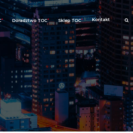
+
+
+
Kontakt
C
Doradztwo TOC
Sklep TOC