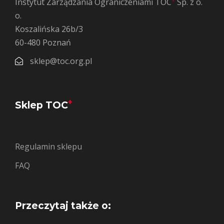
Instytut Zarządzania Ograniczeniami TOC
Sp. z o.
o.
Koszalińska 26b/3
60-480 Poznań
sklep@toc.org.pl
+
Sklep TOC
Regulamin sklepu
FAQ
Przeczytaj także o: