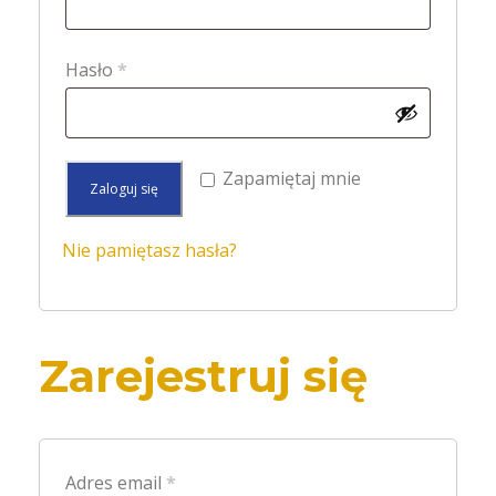
m
a
W
Hasło
*
g
y
a
m
n
a
Zapamiętaj mnie
Zaloguj się
e
g
a
Nie pamiętasz hasła?
n
e
Zarejestruj się
W
Adres email
*