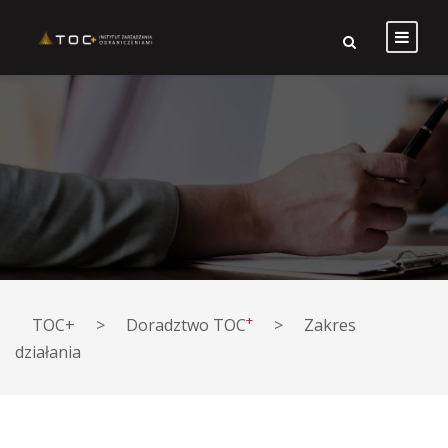
+
TOC+
>
Doradztwo TOC
>
Zakres
działania