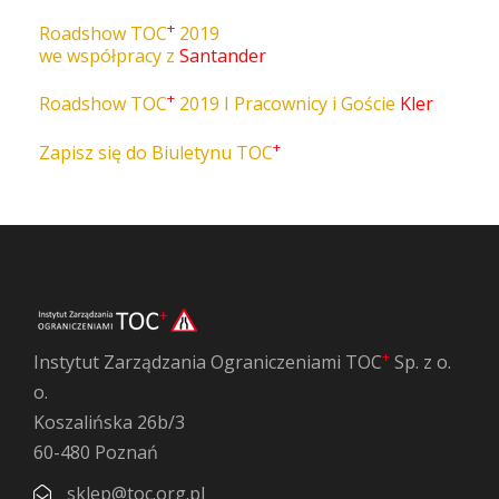
+
Roadshow TOC
2019
we współpracy z
Santander
+
Roadshow TOC
2019 I Pracownicy i Goście
Kler
+
Zapisz się do Biuletynu TOC
+
Instytut Zarządzania Ograniczeniami TOC
Sp. z o.
o.
Koszalińska 26b/3
60-480 Poznań
sklep@toc.org.pl