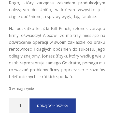
Rogo, który zarządza zakładem produkcyjnym
należącym do UniCo, w którym wszystko jest
ciągle opóźnione, a sprawy wyglądają fatalnie.
Na początku książki Bill Peach, członek zarządu
firmy, oświadczył Alexowi, że ma trzy miesiące na
odwrócenie operacji w swoim zakładzie od braku
rentowności i ciągłych opóźnień do sukcesu. Jego
odległy znajomy, Jonasz (fizyk), który według wielu
osób reprezentuje samego Goldratta, pomaga mu
rozwiązać problemy firmy poprzez serię rozmów
telefonicznych i krótkich spotkań.
5 w magazynie
i
DODAJ DO KOSZYKA
l