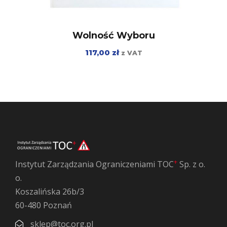
Wolność Wyboru
117,00
zł
z VAT
+
Instytut Zarządzania Ograniczeniami TOC
Sp. z o.
o.
Koszalińska 26b/3
60-480 Poznań
sklep@toc.org.pl