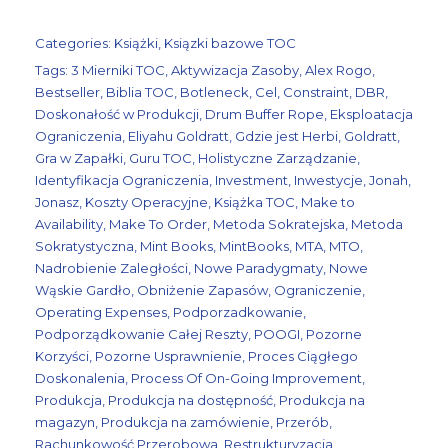
o
ś
Categories:
Książki
,
Ksiązki bazowe TOC
ć
Tags:
3 Mierniki TOC
,
Aktywizacja Zasoby
,
Alex Rogo
,
C
Bestseller
,
Biblia TOC
,
Botleneck
,
Cel
,
Constraint
,
DBR
,
e
Doskonałość w Produkcji
,
Drum Buffer Rope
,
Eksploatacja
l
Ograniczenia
,
Eliyahu Goldratt
,
Gdzie jest Herbi
,
Goldratt
,
Gra w Zapałki
,
Guru TOC
,
Holistyczne Zarządzanie
,
I
Identyfikacja Ograniczenia
,
Investment
,
Inwestycje
,
Jonah
,
–
Jonasz
,
Koszty Operacyjne
,
Książka TOC
,
Make to
D
Availability
,
Make To Order
,
Metoda Sokratejska
,
Metoda
o
Sokratystyczna
,
Mint Books
,
MintBooks
,
MTA
,
MTO
,
Nadrobienie Zaległości
,
Nowe Paradygmaty
,
Nowe
s
Wąskie Gardło
,
Obniżenie Zapasów
,
Ograniczenie
,
k
Operating Expenses
,
Podporzadkowanie
,
o
Podporządkowanie Całej Reszty
,
POOGI
,
Pozorne
n
Korzyści
,
Pozorne Usprawnienie
,
Proces Ciągłego
a
Doskonalenia
,
Process Of On-Going Improvement
,
Produkcja
,
Produkcja na dostępność
,
Produkcja na
ł
magazyn
,
Produkcja na zamówienie
,
Przerób
,
o
Rachunkowość Przerobowa
,
Restrukturyzacja
,