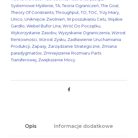
ś
Systemowe Myślenie
,
TA
,
Teoria Ograniczeń
,
The Goal
,
ć
Theory Of Constraints
,
Throughput
,
TO
,
TOC
,
Trzy Miary
,
Unico
,
Uniknięcie Zwolnień
,
W poszukianiu Celu
,
Wąskie
w
Gardło
,
Webel Bufor Lina
,
Wróć Do Początku
,
P
Wykorzystanie Zasobu
,
Wyzyskanie Ograniczenia
,
Wzrost
r
Rentowności
,
Wzrost Zysku
,
Zadławienie Uruchamiania
o
Produkcji
,
Zapasy
,
Zarządzanie Strategiczne
,
Zmiana
paradygmatów
,
Zmniejszenie Rozmiaru Partii
d
Transferowej
,
Zwiększenie Mocy
u
k
c
j
i
Opis
Informacje dodatkowe