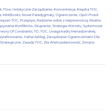
nt
,
Flow
,
Holistyczne Zarządzanie
,
Koncentracja
,
Książka TOC
,
s
,
MintBooks
,
Nowe Paradygmaty
,
Ograniczenie
,
Opór Przed
wiązań TOC
,
Przepływ
,
Radzenie sobie z niepewnością
,
Realna
ązywanie Konfliktów
,
Skupienie
,
Strategia Wzrostu
,
Systemowe
heory Of Constraints
,
TO
,
TOC
,
Uwaga kadry Menadżerskiej
,
yrafinowanie
,
Yiahai Ashlag
,
Zarządzanie Ograniczeniami Dla
Strategiczne
,
Zasady TOC
,
Zła Wielozadaniowość
,
Zmiana