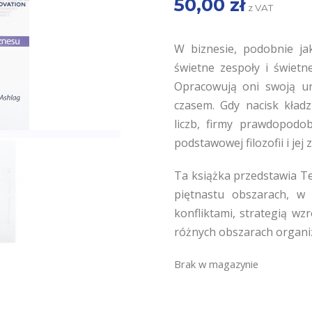
50,00
zł
z VAT
W biznesie, podobnie jak
świetne zespoły i świetn
Opracowują oni swoją uni
czasem. Gdy nacisk kładz
liczb, firmy prawdopodo
podstawowej filozofii i jej
Ta książka przedstawia Te
piętnastu obszarach, w 
konfliktami, strategią wzr
różnych obszarach organiz
Brak w magazynie