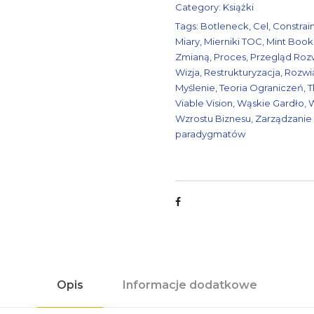
Category:
Książki
Tags:
Botleneck
,
Cel
,
Constrai
Miary
,
Mierniki TOC
,
Mint Book
Zmianą
,
Proces
,
Przegląd Roz
Wizja
,
Restrukturyzacja
,
Rozwi
Myślenie
,
Teoria Ograniczeń
,
T
Viable Vision
,
Wąskie Gardło
,
W
Wzrostu Biznesu
,
Zarządzanie 
paradygmatów
Opis
Informacje dodatkowe