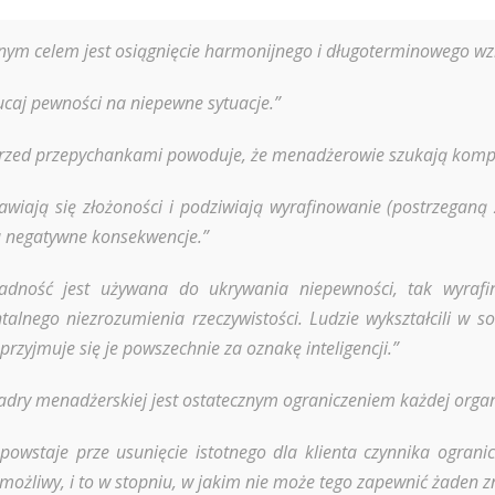
nym celem jest osiągnięcie harmonijnego i długoterminowego wz
ucaj pewności na niepewne sytuacje.”
zed przepychankami powoduje, że menadżerowie szukają kompr
awiają się złożoności i podziwiają wyrafinowanie (postrzeganą 
 negatywne konsekwencje.”
ładność jest używana do ukrywania niepewności, tak wyraf
alnego niezrozumienia rzeczywistości. Ludzie wykształcili w s
rzyjmuje się je powszechnie za oznakę inteligencji.”
dry menadżerskiej jest ostatecznym ograniczeniem każdej organi
powstaje prze usunięcie istotnego dla klienta czynnika ogranic
 możliwy, i to w stopniu, w jakim nie może tego zapewnić żaden 