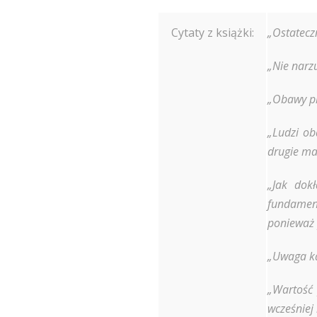
Cytaty z książki:
„Ostatecz
„Nie narz
„Obawy pr
„Ludzi ob
drugie ma
„Jak dok
fundament
ponieważ p
„Uwaga ka
„Wartość 
wcześniej