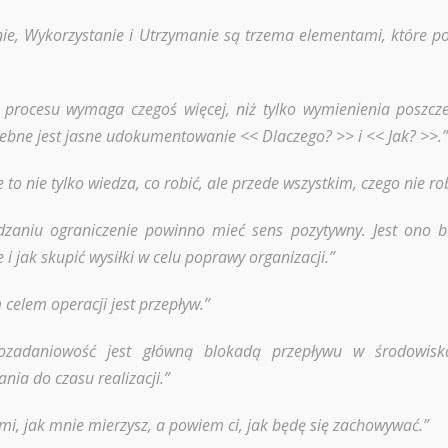
e, Wykorzystanie i Utrzymanie są trzema elementami, które po
a procesu wymaga czegoś więcej, niż tylko wymienienia poszcz
zebne jest jasne udokumentowanie << Dlaczego? >> i << Jak? >>.”
 to nie tylko wiedza, co robić, ale przede wszystkim, czego nie rob
dzaniu ograniczenie powinno mieć sens pozytywny. Jest ono
e i jak skupić wysiłki w celu poprawy organizacji.”
celem operacji jest przepływ.”
lozadaniowość jest główną blokadą przepływu w środowis
nia do czasu realizacji.”
mi, jak mnie mierzysz, a powiem ci, jak będę się zachowywać.”