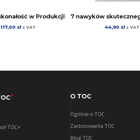
oskonałość w Produkcji
7 nawyków skuteczneg
117,00
zł
44,90
zł
z VAT
z VAT
+
O TOC
TOC
Ogólnie o TOC
Zastosowania TOC
spół TOC+
Blog TOC