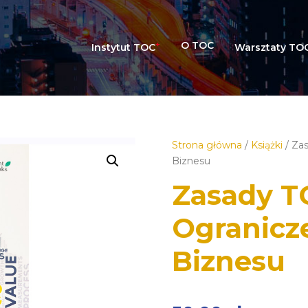
+
O TOC
Instytut TOC
Warsztaty TO
Strona główna
/
Książki
/ Za
Biznesu
Zasady T
Ogranicz
Biznesu