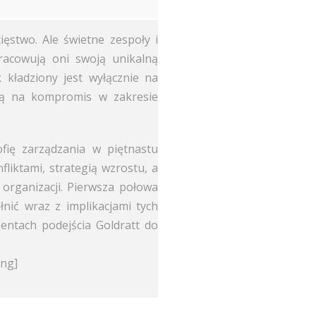
ięstwo. Ale świetne zespoły i
pracowują oni swoją unikalną
k kładziony jest wyłącznie na
dą na kompromis w zakresie
ofię zarządzania w piętnastu
fliktami, strategią wzrostu, a
h organizacji. Pierwsza połowa
nić wraz z implikacjami tych
entach podejścia Goldratt do
ing]