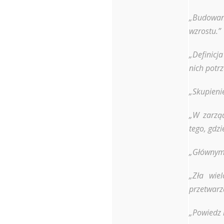
„Budowani
wzrostu.”
„Definicj
nich potr
„Skupienie
„W zarzą
tego, gdzi
„Głównym 
„Zła wie
przetwarza
„Powiedz 