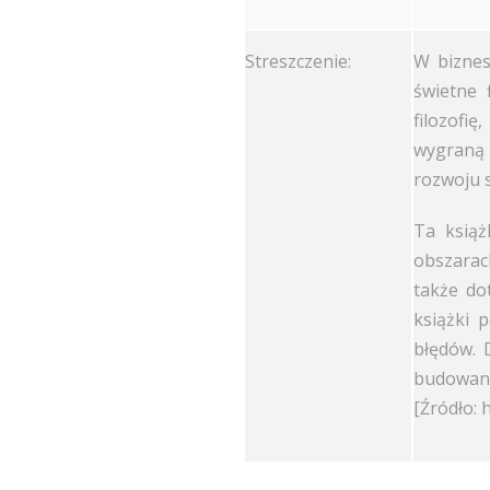
Streszczenie:
W biznes
świetne 
filozofi
wygraną 
rozwoju s
Ta książ
obszarach
także dot
książki 
błędów. 
budowani
[Źródło: