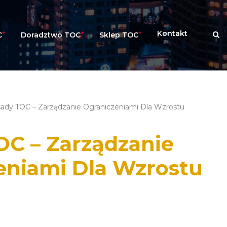
+
+
+
Kontakt
C
Doradztwo TOC
Sklep TOC
sady TOC – Zarządzanie Ograniczeniami Dla Wzrostu
OC – Zarządzanie
eniami Dla Wzrostu