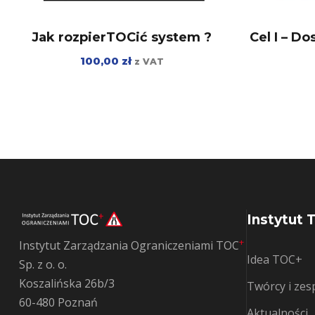
Jak rozpierTOCić system ?
Cel I – D
100,00
zł
z VAT
Instytut 
+
Instytut Zarządzania Ograniczeniami TOC
Idea TOC+
Sp. z o. o.
Koszalińska 26b/3
Twórcy i ze
60-480 Poznań
Aktualności