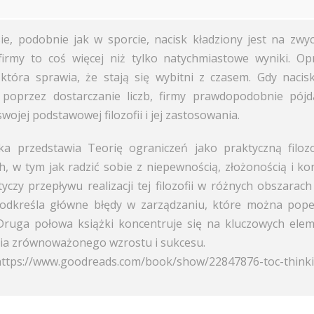
ie, podobnie jak w sporcie, nacisk kładziony jest na zwyc
firmy to coś więcej niż tylko natychmiastowe wyniki. O
ę, która sprawia, że stają się wybitni z czasem. Gdy nacis
poprzez dostarczanie liczb, firmy prawdopodobnie pój
wojej podstawowej filozofii i jej zastosowania.
ka przedstawia Teorię ograniczeń jako praktyczną filoz
, w tym jak radzić sobie z niepewnością, złożonością i kon
yczy przepływu realizacji tej filozofii w różnych obszarac
podkreśla główne błędy w zarządzaniu, które można popeł
Druga połowa książki koncentruje się na kluczowych elem
a zrównoważonego wzrostu i sukcesu.
 https://www.goodreads.com/book/show/22847876-toc-think